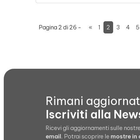
Pagina 2 di 26 -
«
1
2
3
4
5
Rimani aggiorna
Iscriviti alla New
Ricevi gli aggiornamenti sulle nostre
email
. Potrai scoprire le
mostre in