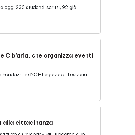
 oggi 232 studenti iscritti, 92 già
e Cib’aria, che organizza eventi
a e Fondazione NOI-Legacoop Toscana.
a alla cittadinanza
 Azzurro e Company Blu Il ricordo è un