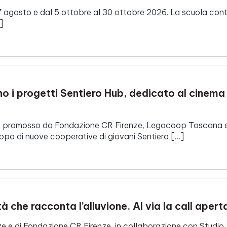
l 7 agosto e dal 5 ottobre al 30 ottobre 2026. La scuola conta
]
no i progetti Sentiero Hub, dedicato al cinema 
bando promosso da Fondazione CR Firenze, Legacoop Toscan
uppo di nuove cooperative di giovani Sentiero […]
à che racconta l’alluvione. Al via la call apert
nze e di Fondazione CR Firenze, in collaborazione con Studio