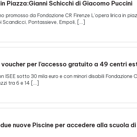
n Piazza:Gianni Schicchi di Giacomo Puccini
o promosso da Fondazione CR Firenze L’opera lirica in piazz
i Scandicci, Pontassieve, Empoli, […]
oucher per l’accesso gratuito a 49 centri est
n ISEE sotto 30 mila euro e con minori disabili Fondazione 
zzi tra 6 e 14 […]
: due nuove Piscine per accedere alla scuola d