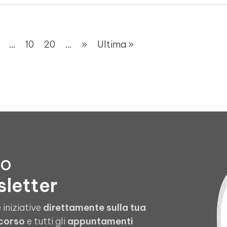
...
10
20
...
»
Ultima »
to
sletter
 iniziative
direttamente sulla tua
 corso
e tutti gli
appuntamenti