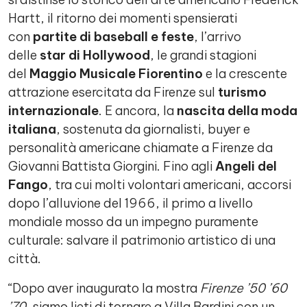
Hartt, il ritorno dei momenti spensierati
con
partite di baseball e feste
, l’arrivo
delle
star di Hollywood
, le grandi stagioni
del
Maggio Musicale Fiorentino
e la crescente
attrazione esercitata da Firenze sul
turismo
internazionale
. E ancora, la
nascita della moda
italiana
, sostenuta da giornalisti, buyer e
personalità americane chiamate a Firenze da
Giovanni Battista Giorgini. Fino agli
Angeli del
Fango
, tra cui molti volontari americani, accorsi
dopo l’alluvione del 1966, il primo a livello
mondiale mosso da un impegno puramente
culturale: salvare il patrimonio artistico di una
città.
“Dopo aver inaugurato la mostra
Firenze ’50 ’60
’70
, siamo lieti di tornare a Villa Bardini con un