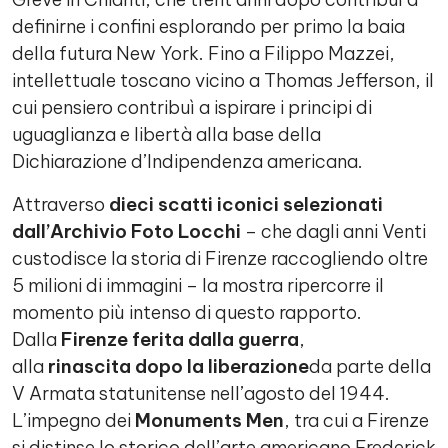
definirne i confini esplorando per primo la baia
della futura New York. Fino a Filippo Mazzei,
intellettuale toscano vicino a Thomas Jefferson, il
cui pensiero contribuì a ispirare i principi di
uguaglianza e libertà alla base della
Dichiarazione d’Indipendenza americana.
Attraverso
dieci scatti iconici selezionati
dall’Archivio Foto Locchi
– che dagli anni Venti
custodisce la storia di Firenze raccogliendo oltre
5 milioni di immagini – la mostra ripercorre il
momento più intenso di questo rapporto.
Dalla
Firenze ferita dalla guerra
,
alla
rinascita
dopo la liberazione
da parte della
V Armata statunitense nell’agosto del 1944.
L’impegno dei
Monuments Men
, tra cui a Firenze
si distinse lo storico dell’arte americano Frederick