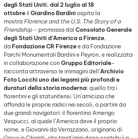
degli Stati Uniti
,
dal 2 luglio al 18
ottobre
il
Giardino Bardini
ospita la
mostra
Florence and the U.S. The Story of a
Friendship
– promossa dal
Consolato Generale
degli Stati Uniti d’America a Firenze
,
da
Fondazione CR Firenze
e da Fondazione
Parchi Monumentali Bardini e Peyron, e realizzata
in collaborazione con
Gruppo Editoriale
–
racconta attraverso le immagini dell’
Archivio
Foto Locchi uno dei legami più profondi e
duraturi della storia moderna
: quello tra i
fiorentini e gli statunitensi. Un’amicizia che
affonda le proprie radici nei secoli, a partire da
due grandi navigatori: il fiorentino Amerigo
Vespucci, al quale l’America deve il proprio
nome, e Giovanni da Verrazzano, originario di
Greve in Chianti, che trent’anni dopo contribuì a