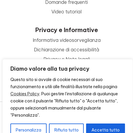
Domande frequenti
Video tutorial
Privacy e Informative
Informativa videosorveglianza
Dichiarazione di accessibilità
Privacy e Note legali
Diamo valore alla tua privacy
Termini di utilizzo
Cookie policy
Questo sito si avvale di cookie necessari al suo
funzionamento e utili alle finalità illustrate nella pagina
Contattaci
Cookies Policy
. Puoi gestire l'installazione di qualunque
cookie con il pulsante "Rifiuta tutto" o "Accetta tutto",
oppure selezionarli manualmente dal pulsante
"Personalizza".
© 2026 - FONDAZIONE CR FIRENZE - CF 00524310489 -
CREDITS
Personalizza
Rifiuta tutto
Accetta tutto