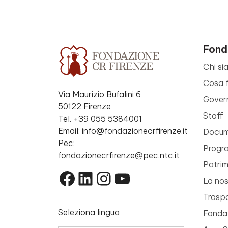
Fond
Chi si
Cosa 
Via Maurizio Bufalini 6
Gover
50122 Firenze
Staff
Tel. +39 055 5384001
Email: info@fondazionecrfirenze.it
Docume
Pec:
Progr
fondazionecrfirenze@pec.ntc.it
Patri
Facebook
LinkedIn
Instagram
YouTube
La nos
Trasp
Seleziona lingua
Fondaz