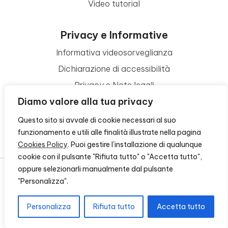
Video tutorial
Privacy e Informative
Informativa videosorveglianza
Dichiarazione di accessibilità
Privacy e Note legali
Diamo valore alla tua privacy
Termini di utilizzo
Cookie policy
Questo sito si avvale di cookie necessari al suo
funzionamento e utili alle finalità illustrate nella pagina
Contattaci
Cookies Policy
. Puoi gestire l'installazione di qualunque
cookie con il pulsante "Rifiuta tutto" o "Accetta tutto",
oppure selezionarli manualmente dal pulsante
"Personalizza".
© 2026 - FONDAZIONE CR FIRENZE - CF 00524310489 -
CREDITS
Personalizza
Rifiuta tutto
Accetta tutto