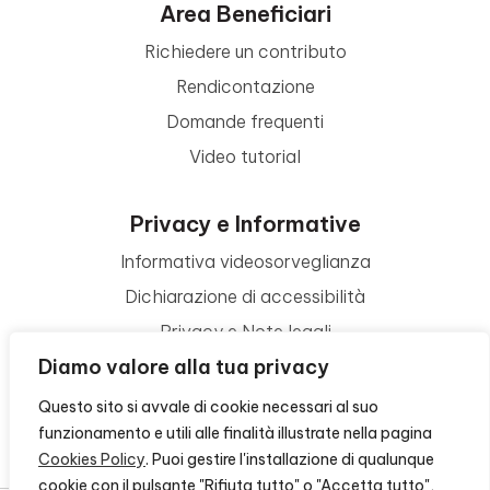
Area Beneficiari
Richiedere un contributo
Rendicontazione
Domande frequenti
Video tutorial
Privacy e Informative
Informativa videosorveglianza
Dichiarazione di accessibilità
Privacy e Note legali
Diamo valore alla tua privacy
Termini di utilizzo
Cookie policy
Questo sito si avvale di cookie necessari al suo
funzionamento e utili alle finalità illustrate nella pagina
Contattaci
Cookies Policy
. Puoi gestire l'installazione di qualunque
cookie con il pulsante "Rifiuta tutto" o "Accetta tutto",