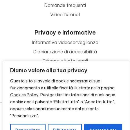
Domande frequenti
Video tutorial
Privacy e Informative
Informativa videosorveglianza
Dichiarazione di accessibilità
Privacy e Note legali
Diamo valore alla tua privacy
Termini di utilizzo
Cookie policy
Questo sito si avvale di cookie necessari al suo
funzionamento e utili alle finalità illustrate nella pagina
Contattaci
Cookies Policy
. Puoi gestire l'installazione di qualunque
cookie con il pulsante "Rifiuta tutto" o "Accetta tutto",
oppure selezionarli manualmente dal pulsante
"Personalizza".
© 2026 - FONDAZIONE CR FIRENZE - CF 00524310489 -
CREDITS