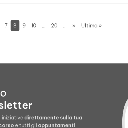
7
8
9
10
...
20
...
»
Ultima »
to
sletter
 iniziative
direttamente sulla tua
 corso
e tutti gli
appuntamenti