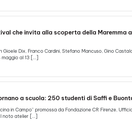
estival che invita alla scoperta della Maremma 
on Gioele Dix, Franco Cardini, Stefano Mancuso, Gino Castal
24 maggio al 13 […]
tornano a scuola: 250 studenti di Saffi e Buonta
ucina in Campo” promossa da Fondazione CR Firenze, Uffici
l noto atelier […]