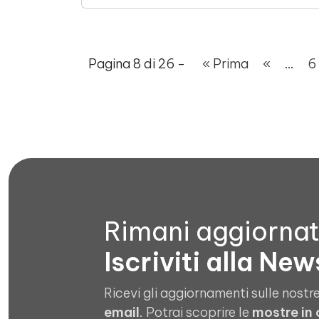
Pagina 8 di 26 -
« Prima
«
...
6
Rimani aggiorna
Iscriviti alla New
Ricevi gli aggiornamenti sulle nostre
email
. Potrai scoprire le
mostre in