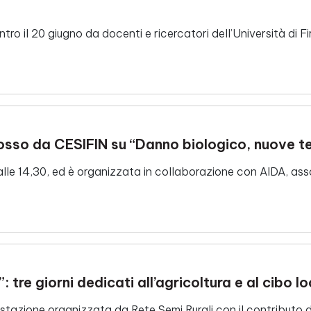
 il 20 giugno da docenti e ricercatori dell’Università di F
mosso da CESIFIN su “Danno biologico, nuove t
alle 14,30, ed è organizzata in collaborazione con AIDA, asso
”: tre giorni dedicati all’agricoltura e al cibo 
stazione organizzata da Rete Semi Rurali con il contributo 