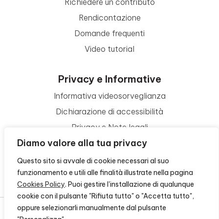
Richiedere un contributo
Rendicontazione
Domande frequenti
Video tutorial
Privacy e Informative
Informativa videosorveglianza
Dichiarazione di accessibilità
Privacy e Note legali
Diamo valore alla tua privacy
Termini di utilizzo
Cookie policy
Questo sito si avvale di cookie necessari al suo
funzionamento e utili alle finalità illustrate nella pagina
Contattaci
Cookies Policy
. Puoi gestire l'installazione di qualunque
cookie con il pulsante "Rifiuta tutto" o "Accetta tutto",
oppure selezionarli manualmente dal pulsante