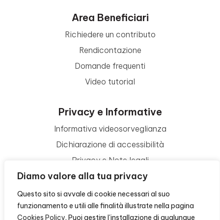
Area Beneficiari
Richiedere un contributo
Rendicontazione
Domande frequenti
Video tutorial
Privacy e Informative
Informativa videosorveglianza
Dichiarazione di accessibilità
Privacy e Note legali
Diamo valore alla tua privacy
Termini di utilizzo
Cookie policy
Questo sito si avvale di cookie necessari al suo
funzionamento e utili alle finalità illustrate nella pagina
Contattaci
Cookies Policy
. Puoi gestire l'installazione di qualunque