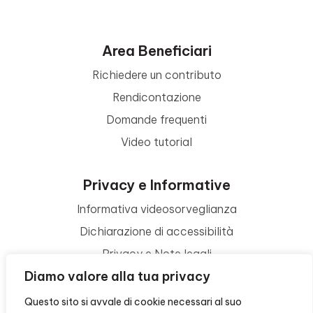
Area Beneficiari
Richiedere un contributo
Rendicontazione
Domande frequenti
Video tutorial
Privacy e Informative
Informativa videosorveglianza
Dichiarazione di accessibilità
Privacy e Note legali
Diamo valore alla tua privacy
Termini di utilizzo
Cookie policy
Questo sito si avvale di cookie necessari al suo