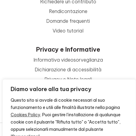
Richiedere un contributo
Rendicontazione
Domande frequenti
Video tutorial
Privacy e Informative
Informativa videosorveglianza
Dichiarazione di accessibilità
Privacy e Note legali
Diamo valore alla tua privacy
Termini di utilizzo
Cookie policy
Questo sito si avvale di cookie necessari al suo
funzionamento e utili alle finalità illustrate nella pagina
Contattaci
Cookies Policy
. Puoi gestire l'installazione di qualunque
cookie con il pulsante "Rifiuta tutto" o "Accetta tutto",
oppure selezionarli manualmente dal pulsante