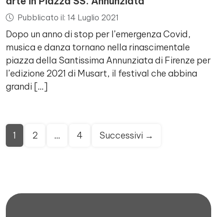
arte in Piazza SS. Annunziata
Pubblicato il: 14 Luglio 2021
Dopo un anno di stop per l’emergenza Covid,
musica e danza tornano nella rinascimentale
piazza della Santissima Annunziata di Firenze per
l’edizione 2021 di Musart, il festival che abbina
grandi […]
Paginazione
1
2
…
4
Successivi →
degli
articoli