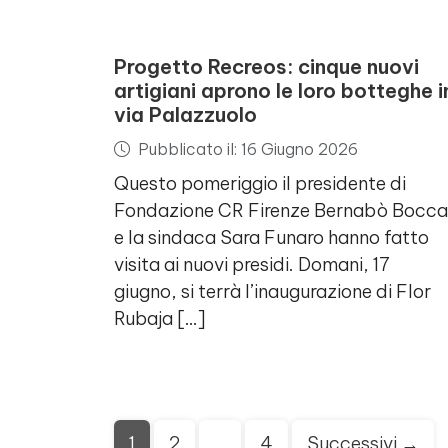
Progetto Recreos: cinque nuovi
artigiani aprono le loro botteghe i
via Palazzuolo
Pubblicato il: 16 Giugno 2026
Questo pomeriggio il presidente di
Fondazione CR Firenze Bernabò Bocca
e la sindaca Sara Funaro hanno fatto
visita ai nuovi presidi. Domani, 17
giugno, si terrà l’inaugurazione di Flor
Rubaja […]
Paginazione
1
2
…
4
Successivi →