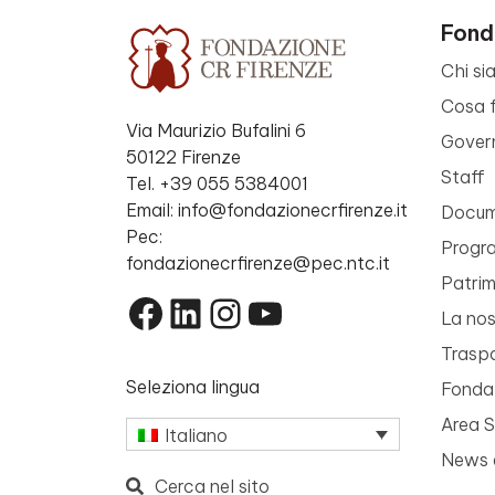
Fond
Chi si
Cosa 
Via Maurizio Bufalini 6
Gover
50122 Firenze
Staff
Tel. +39 055 5384001
Email: info@fondazionecrfirenze.it
Docume
Pec:
Progr
fondazionecrfirenze@pec.ntc.it
Patri
Facebook
LinkedIn
Instagram
YouTube
La nos
Trasp
Seleziona lingua
Fondaz
Area 
Italiano
News 
Cerca nel sito