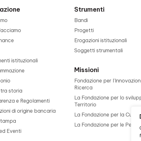
azione
Strumenti
amo
Bandi
facciamo
Progetti
nance
Erogazioni istituzionali
Soggetti strumentali
nti istituzionali
Missioni
ammazione
monio
Fondazione per l’Innovazion
Ricerca
tra storia
La Fondazione per lo svilup
arenza e Regolamenti
Territorio
ioni di origine bancaria
La Fondazione per la Cultur
Stampa
La Fondazione per le Perso
ed Eventi