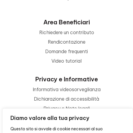
Area Beneficiari
Richiedere un contributo
Rendicontazione
Domande frequenti
Video tutorial
Privacy e Informative
Informativa videosorveglianza
Dichiarazione di accessibilità
Privacy e Note legali
Diamo valore alla tua privacy
Termini di utilizzo
Cookie policy
Questo sito si avvale di cookie necessari al suo