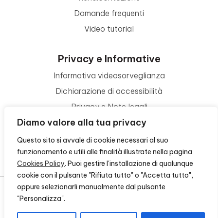
Domande frequenti
Video tutorial
Privacy e Informative
Informativa videosorveglianza
Dichiarazione di accessibilità
Privacy e Note legali
Diamo valore alla tua privacy
Termini di utilizzo
Cookie policy
Questo sito si avvale di cookie necessari al suo
funzionamento e utili alle finalità illustrate nella pagina
Contattaci
Cookies Policy
. Puoi gestire l'installazione di qualunque
cookie con il pulsante "Rifiuta tutto" o "Accetta tutto",
oppure selezionarli manualmente dal pulsante
"Personalizza".
© 2026 - FONDAZIONE CR FIRENZE - CF 00524310489 -
CREDITS