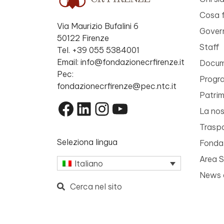
Cosa 
Via Maurizio Bufalini 6
Gover
50122 Firenze
Staff
Tel. +39 055 5384001
Email: info@fondazionecrfirenze.it
Docume
Pec:
Progr
fondazionecrfirenze@pec.ntc.it
Patri
Facebook
LinkedIn
Instagram
YouTube
La nos
Trasp
Seleziona lingua
Fondaz
Area 
Italiano
News 
Cerca nel sito