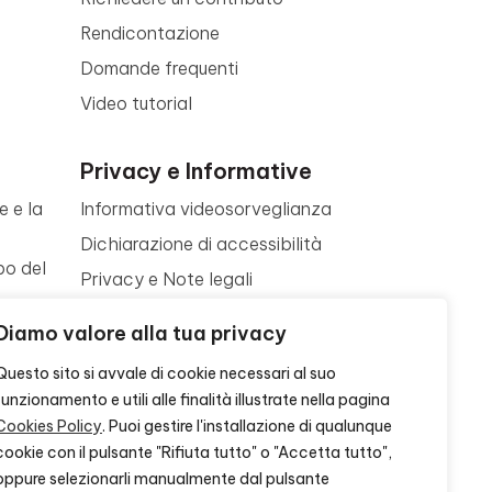
Rendicontazione
Domande frequenti
Video tutorial
Privacy e Informative
e e la
Informativa videosorveglianza
Dichiarazione di accessibilità
po del
Privacy e Note legali
Termini di utilizzo
a
Diamo valore alla tua privacy
Cookie policy
ne
Questo sito si avvale di cookie necessari al suo
Contattaci
funzionamento e utili alle finalità illustrate nella pagina
Cookies Policy
. Puoi gestire l'installazione di qualunque
cookie con il pulsante "Rifiuta tutto" o "Accetta tutto",
oppure selezionarli manualmente dal pulsante