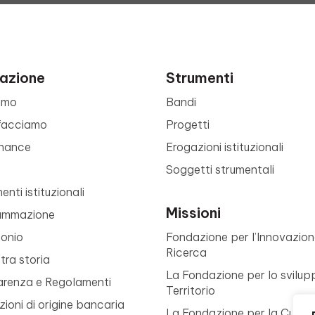
azione
Strumenti
amo
Bandi
facciamo
Progetti
nance
Erogazioni istituzionali
Soggetti strumentali
nti istituzionali
Missioni
ammazione
monio
Fondazione per l’Innovazion
Ricerca
tra storia
La Fondazione per lo svilup
arenza e Regolamenti
Territorio
ioni di origine bancaria
La Fondazione per la Cultur