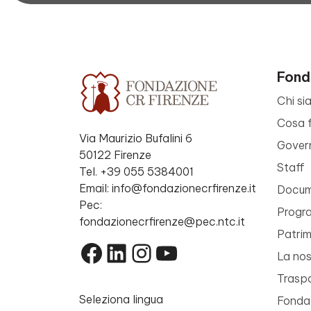
Fond
Chi si
Cosa 
Via Maurizio Bufalini 6
Gover
50122 Firenze
Staff
Tel. +39 055 5384001
Email: info@fondazionecrfirenze.it
Docume
Pec:
Progr
fondazionecrfirenze@pec.ntc.it
Patri
Facebook
LinkedIn
Instagram
YouTube
La nos
Trasp
Seleziona lingua
Fondaz