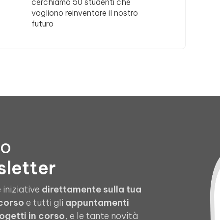
cerchiamo 50 studenti che
vogliono reinventare il nostro
futuro
to
sletter
 iniziative
direttamente sulla tua
 corso
e tutti gli
appuntamenti
ogetti in corso
, e le tante novità