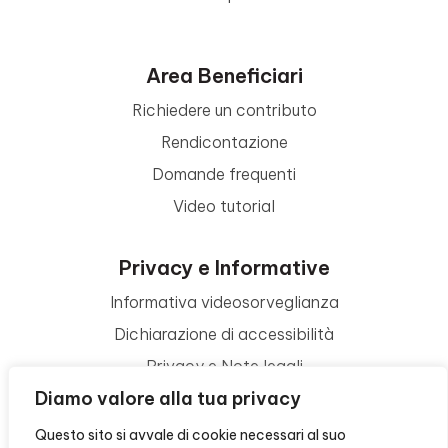
Area Beneficiari
Richiedere un contributo
Rendicontazione
Domande frequenti
Video tutorial
Privacy e Informative
Informativa videosorveglianza
Dichiarazione di accessibilità
Privacy e Note legali
Diamo valore alla tua privacy
Termini di utilizzo
Cookie policy
Questo sito si avvale di cookie necessari al suo