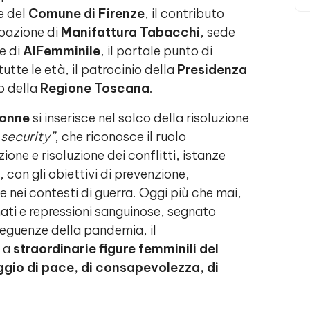
e del
Comune di Firenze
, il contributo
ipazione di
Manifattura Tabacchi
, sede
ne di
AlFemminile
, il portale punto di
tutte le età, il patrocinio della
Presidenza
io della
Regione Toscana
.
 Donne
si inserisce nel solco della risoluzione
security”
, che riconosce il ruolo
one e risoluzione dei conflitti, istanze
 con gli obiettivi di prevenzione,
 nei contesti di guerra. Oggi più che mai,
mati e repressioni sanguinose, segnato
eguenze della pandemia, il
 a
straordinarie figure femminili del
ggio di pace, di consapevolezza, di
.