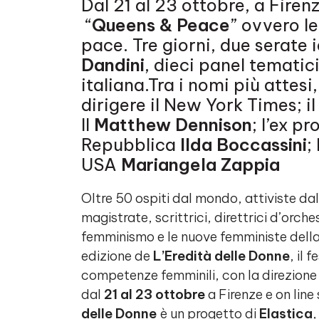
Dal 21 al 23 ottobre, a Firenze
“
Queens & Peace
” ovvero l
pace. Tre giorni, due serate
Dandini
, dieci panel tematici
italiana.Tra i nomi più attesi
dirigere il New York Times; il
II
Matthew Dennison
; l’ex p
Repubblica
Ilda Boccassini
;
USA
Mariangela Zappia
Oltre 50 ospiti dal mondo, attiviste dall
magistrate, scrittrici, direttrici d’orche
femminismo e le nuove femministe della
edizione de
L’Eredità delle Donne
, il f
competenze femminili, con la direzione 
dal
21 al 23 ottobre
a Firenze e on line
delle Donne
è un progetto di
Elastica
,