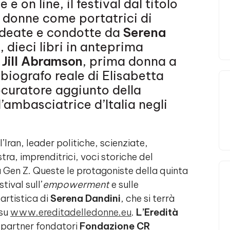
 e on line, il festival dal titolo
e donne come portatrici di
 ideate e condotte da
Serena
, dieci libri in anteprima
,
Jill Abramson
, prima donna a
 biografo reale di Elisabetta
rocuratore aggiunto della
 l’ambasciatrice d’Italia negli
’Iran, leader politiche, scienziate,
stra, imprenditrici, voci storiche del
 Gen Z. Queste le protagoniste della quinta
estival sull’
empowerment
e sulle
artistica di
Serena Dandini
, che si terrà
 su
www.ereditadelledonne.eu
.
L’Eredità
 partner fondatori
Fondazione CR