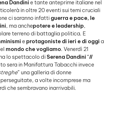
ena Dandini
e tante anteprime italiane nel
ticolerà in oltre 20 eventi sui temi cruciali
one ci saranno infatti
guerra e pace, le
ini
, ma anche
potere e leadership
,
colare terreno di battaglia politica. E
mminismi
e
protagoniste di ieri e di oggi
a
del
mondo che vogliamo
. Venerdì 21
ena lo spettacolo di
Serena Dandini
“
Il
bato sera in Manifattura Tabacchi invece
streghe
” una galleria di donne
 perseguitate, a volte incomprese ma
rdi che sembravano inarrivabili.