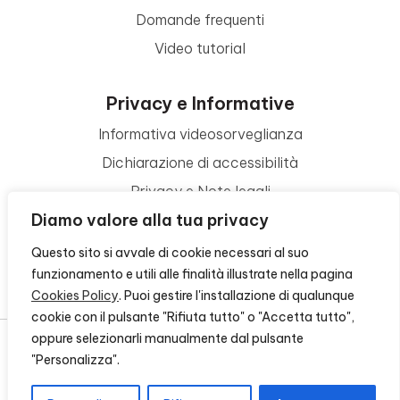
Domande frequenti
Video tutorial
Privacy e Informative
Informativa videosorveglianza
Dichiarazione di accessibilità
Privacy e Note legali
Diamo valore alla tua privacy
Termini di utilizzo
Cookie policy
Questo sito si avvale di cookie necessari al suo
funzionamento e utili alle finalità illustrate nella pagina
Contattaci
Cookies Policy
. Puoi gestire l'installazione di qualunque
cookie con il pulsante "Rifiuta tutto" o "Accetta tutto",
oppure selezionarli manualmente dal pulsante
"Personalizza".
© 2026 - FONDAZIONE CR FIRENZE - CF 00524310489 -
CREDITS