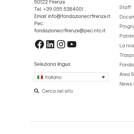
50122 Firenze
Staff
Tel. +39 055 5384001
Email: info@fondazionecrfirenze.it
Docume
Pec:
Progr
fondazionecrfirenze@pec.ntc.it
Patri
Facebook
LinkedIn
Instagram
YouTube
La nos
Trasp
Seleziona lingua
Fondaz
Area 
Italiano
News 
Cerca nel sito