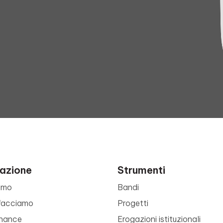
azione
Strumenti
amo
Bandi
facciamo
Progetti
nance
Erogazioni istituzionali