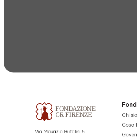
Fond
Chi si
Cosa 
Via Maurizio Bufalini 6
Gover