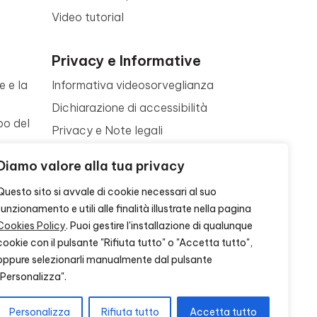
Video tutorial
Privacy e Informative
e e la
Informativa videosorveglianza
Dichiarazione di accessibilità
po del
Privacy e Note legali
Termini di utilizzo
a
Diamo valore alla tua privacy
Cookie policy
ne
Questo sito si avvale di cookie necessari al suo
Contattaci
funzionamento e utili alle finalità illustrate nella pagina
Cookies Policy
. Puoi gestire l'installazione di qualunque
cookie con il pulsante "Rifiuta tutto" o "Accetta tutto",
oppure selezionarli manualmente dal pulsante
"Personalizza".
Personalizza
Rifiuta tutto
Accetta tutto