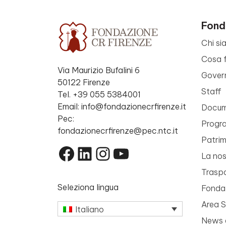
Fond
Chi si
Cosa 
Via Maurizio Bufalini 6
Gover
50122 Firenze
Staff
Tel. +39 055 5384001
Email: info@fondazionecrfirenze.it
Docume
Pec:
Progr
fondazionecrfirenze@pec.ntc.it
Patri
Facebook
LinkedIn
Instagram
YouTube
La nos
Trasp
Seleziona lingua
Fondaz
Area 
Italiano
News 