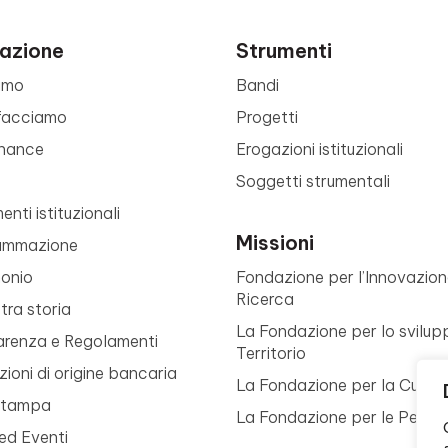
azione
Strumenti
amo
Bandi
facciamo
Progetti
nance
Erogazioni istituzionali
Soggetti strumentali
nti istituzionali
Missioni
ammazione
monio
Fondazione per l’Innovazion
Ricerca
tra storia
La Fondazione per lo svilup
arenza e Regolamenti
Territorio
ioni di origine bancaria
La Fondazione per la Cultur
Stampa
La Fondazione per le Perso
ed Eventi