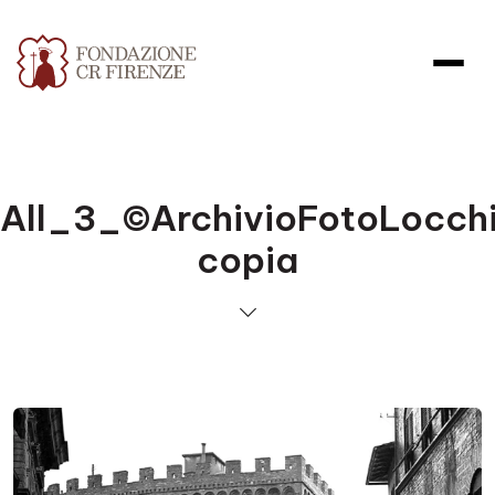
All_3_©ArchivioFotoLocch
copia