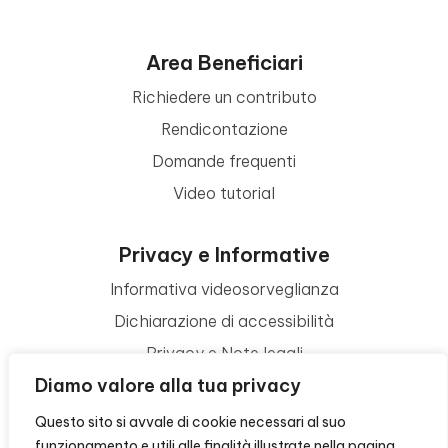
Area Beneficiari
Richiedere un contributo
Rendicontazione
Domande frequenti
Video tutorial
Privacy e Informative
Informativa videosorveglianza
Dichiarazione di accessibilità
Privacy e Note legali
Diamo valore alla tua privacy
Termini di utilizzo
Cookie policy
Questo sito si avvale di cookie necessari al suo
funzionamento e utili alle finalità illustrate nella pagina