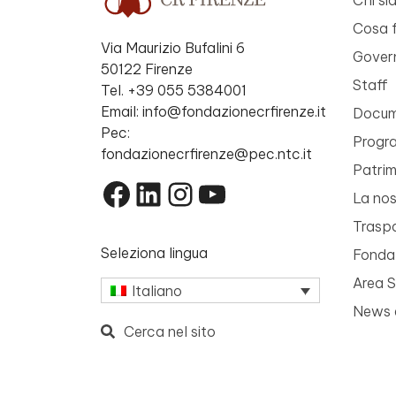
Cosa 
Via Maurizio Bufalini 6
Gover
50122 Firenze
Staff
Tel. +39 055 5384001
Email: info@fondazionecrfirenze.it
Docume
Pec:
Progr
fondazionecrfirenze@pec.ntc.it
Patri
Facebook
LinkedIn
Instagram
YouTube
La nos
Trasp
Seleziona lingua
Fondaz
Area 
Italiano
News 
Cerca nel sito