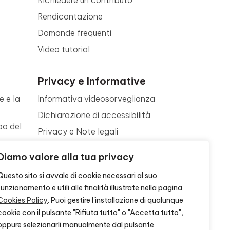
Rendicontazione
Domande frequenti
Video tutorial
Privacy e Informative
e e la
Informativa videosorveglianza
Dichiarazione di accessibilità
po del
Privacy e Note legali
Termini di utilizzo
a
Diamo valore alla tua privacy
Cookie policy
ne
Questo sito si avvale di cookie necessari al suo
Contattaci
funzionamento e utili alle finalità illustrate nella pagina
Cookies Policy
. Puoi gestire l'installazione di qualunque
cookie con il pulsante "Rifiuta tutto" o "Accetta tutto",
oppure selezionarli manualmente dal pulsante