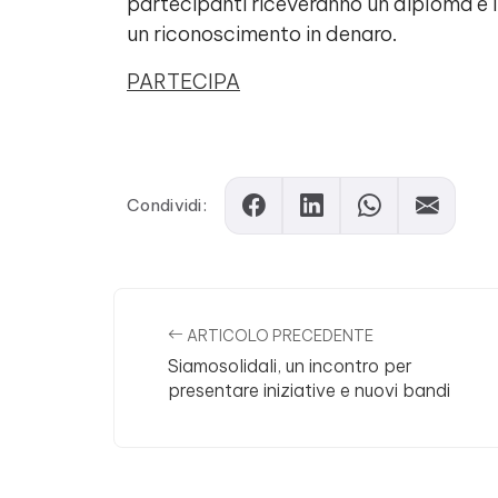
partecipanti riceveranno un diploma e i 
un riconoscimento in denaro.
PARTECIPA
Comments
Condividi:
ARTICOLO PRECEDENTE
Siamosolidali, un incontro per
presentare iniziative e nuovi bandi