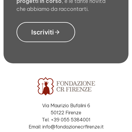
progetti in corso
, e le tante novità
che abbiamo da raccontarti.
Iscriviti
Via Maurizio Bufalini 6
50122 Firenze
Tel. +39 055 5384001
Email: info@fondazionecrfirenze.it