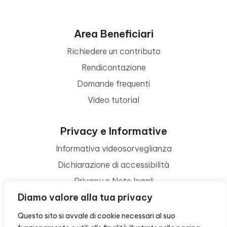
Area Beneficiari
Richiedere un contributo
Rendicontazione
Domande frequenti
Video tutorial
Privacy e Informative
Informativa videosorveglianza
Dichiarazione di accessibilità
Privacy e Note legali
Diamo valore alla tua privacy
Termini di utilizzo
Cookie policy
Questo sito si avvale di cookie necessari al suo