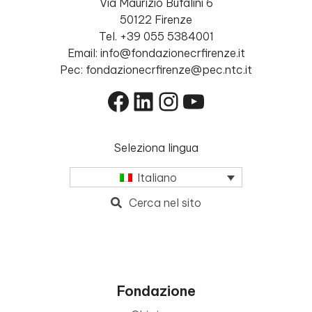
Via Maurizio Bufalini 6
50122 Firenze
Tel. +39 055 5384001
Email: info@fondazionecrfirenze.it
Pec: fondazionecrfirenze@pec.ntc.it
Facebook
LinkedIn
Instagram
YouTube
Seleziona lingua
Italiano
Cerca nel sito
Fondazione