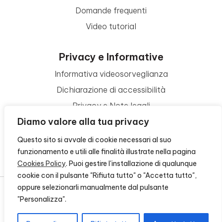
Domande frequenti
Video tutorial
Privacy e Informative
Informativa videosorveglianza
Dichiarazione di accessibilità
Privacy e Note legali
Diamo valore alla tua privacy
Termini di utilizzo
Cookie policy
Questo sito si avvale di cookie necessari al suo
funzionamento e utili alle finalità illustrate nella pagina
Contattaci
Cookies Policy
. Puoi gestire l'installazione di qualunque
cookie con il pulsante "Rifiuta tutto" o "Accetta tutto",
oppure selezionarli manualmente dal pulsante
"Personalizza".
© 2026 - FONDAZIONE CR FIRENZE - CF 00524310489 -
CREDITS