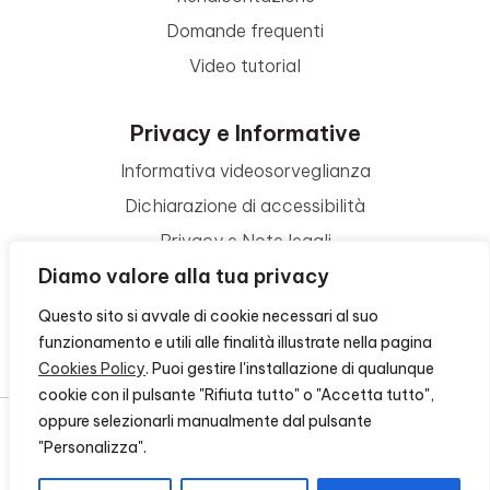
Domande frequenti
Video tutorial
Privacy e Informative
Informativa videosorveglianza
Dichiarazione di accessibilità
Privacy e Note legali
Diamo valore alla tua privacy
Termini di utilizzo
Cookie policy
Questo sito si avvale di cookie necessari al suo
funzionamento e utili alle finalità illustrate nella pagina
Contattaci
Cookies Policy
. Puoi gestire l'installazione di qualunque
cookie con il pulsante "Rifiuta tutto" o "Accetta tutto",
oppure selezionarli manualmente dal pulsante
"Personalizza".
© 2026 - FONDAZIONE CR FIRENZE - CF 00524310489 -
CREDITS