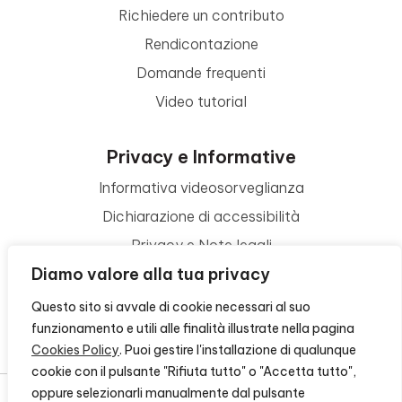
Richiedere un contributo
Rendicontazione
Domande frequenti
Video tutorial
Privacy e Informative
Informativa videosorveglianza
Dichiarazione di accessibilità
Privacy e Note legali
Diamo valore alla tua privacy
Termini di utilizzo
Cookie policy
Questo sito si avvale di cookie necessari al suo
funzionamento e utili alle finalità illustrate nella pagina
Contattaci
Cookies Policy
. Puoi gestire l'installazione di qualunque
cookie con il pulsante "Rifiuta tutto" o "Accetta tutto",
oppure selezionarli manualmente dal pulsante