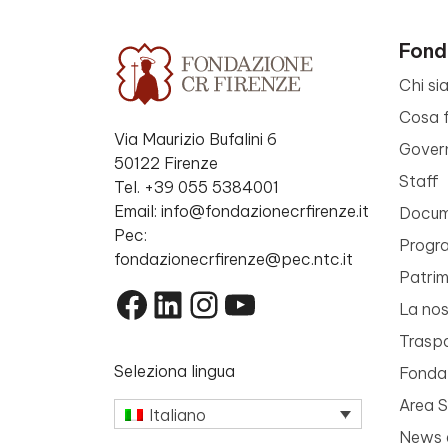
Fond
Chi si
Cosa 
Via Maurizio Bufalini 6
Gover
50122 Firenze
Staff
Tel. +39 055 5384001
Email: info@fondazionecrfirenze.it
Docume
Pec:
Progr
fondazionecrfirenze@pec.ntc.it
Patri
Facebook
LinkedIn
Instagram
YouTube
La nos
Trasp
Seleziona lingua
Fondaz
Area 
Italiano
News 