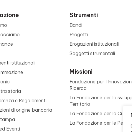
azione
Strumenti
amo
Bandi
facciamo
Progetti
nance
Erogazioni istituzionali
Soggetti strumentali
nti istituzionali
Missioni
ammazione
monio
Fondazione per l’Innovazion
Ricerca
tra storia
La Fondazione per lo svilup
arenza e Regolamenti
Territorio
ioni di origine bancaria
La Fondazione per la Cultur
Stampa
La Fondazione per le Perso
ed Eventi