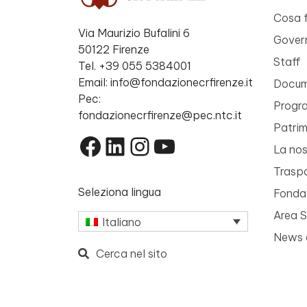
Cosa 
Via Maurizio Bufalini 6
Gover
50122 Firenze
Staff
Tel. +39 055 5384001
Email: info@fondazionecrfirenze.it
Docume
Pec:
Progr
fondazionecrfirenze@pec.ntc.it
Patri
Facebook
LinkedIn
Instagram
YouTube
La nos
Trasp
Seleziona lingua
Fondaz
Area 
Italiano
News 
Cerca nel sito