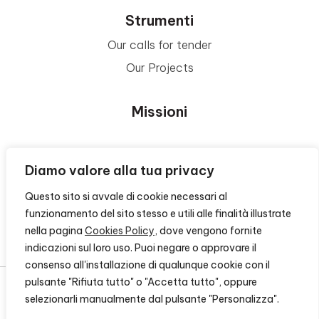
Strumenti
Our calls for tender
Our Projects
Missioni
Area Beneficiari
Diamo valore alla tua privacy
Questo sito si avvale di cookie necessari al
Privacy e Informative
funzionamento del sito stesso e utili alle finalità illustrate
nella pagina
Cookies Policy
, dove vengono fornite
Contacts
indicazioni sul loro uso. Puoi negare o approvare il
consenso all'installazione di qualunque cookie con il
pulsante "Rifiuta tutto" o "Accetta tutto", oppure
selezionarli manualmente dal pulsante "Personalizza".
© 2026 - FONDAZIONE CR FIRENZE - CF 00524310489 -