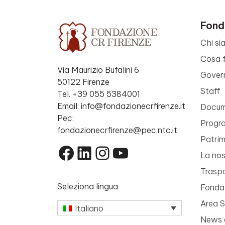
Fond
Chi si
Cosa 
Via Maurizio Bufalini 6
Gover
50122 Firenze
Staff
Tel. +39 055 5384001
Email: info@fondazionecrfirenze.it
Docume
Pec:
Progr
fondazionecrfirenze@pec.ntc.it
Patri
Facebook
LinkedIn
Instagram
YouTube
La nos
Trasp
Seleziona lingua
Fondaz
Area 
Italiano
News 