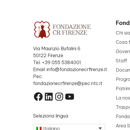
Fond
Chi si
Cosa 
Via Maurizio Bufalini 6
Gover
50122 Firenze
Staff
Tel. +39 055 5384001
Email: info@fondazionecrfirenze.it
Docume
Pec:
Progr
fondazionecrfirenze@pec.ntc.it
Patri
Facebook
LinkedIn
Instagram
YouTube
La nos
Trasp
Seleziona lingua
Fondaz
Area 
Italiano