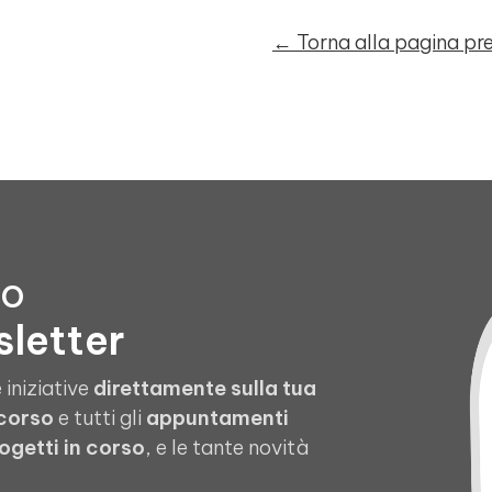
← Torna alla pagina p
to
sletter
 iniziative
direttamente sulla tua
 corso
e tutti gli
appuntamenti
ogetti in corso
, e le tante novità