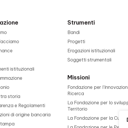
azione
Strumenti
amo
Bandi
facciamo
Progetti
nance
Erogazioni istituzionali
Soggetti strumentali
nti istituzionali
Missioni
ammazione
monio
Fondazione per l’Innovazion
Ricerca
tra storia
La Fondazione per lo svilup
arenza e Regolamenti
Territorio
ioni di origine bancaria
La Fondazione per la Cultur
Stampa
La Fondazione per le Perso