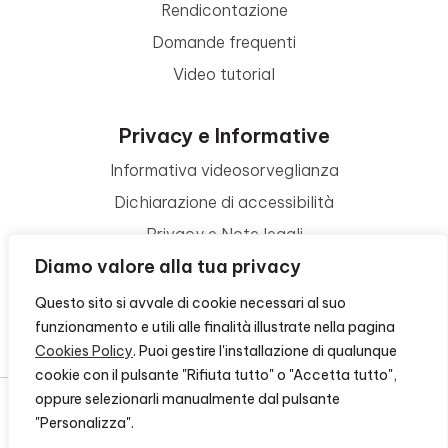
Rendicontazione
Domande frequenti
Video tutorial
Privacy e Informative
Informativa videosorveglianza
Dichiarazione di accessibilità
Privacy e Note legali
Diamo valore alla tua privacy
Termini di utilizzo
Cookie policy
Questo sito si avvale di cookie necessari al suo
funzionamento e utili alle finalità illustrate nella pagina
Contattaci
Cookies Policy
. Puoi gestire l'installazione di qualunque
cookie con il pulsante "Rifiuta tutto" o "Accetta tutto",
oppure selezionarli manualmente dal pulsante
"Personalizza".
© 2026 - FONDAZIONE CR FIRENZE - CF 00524310489 -