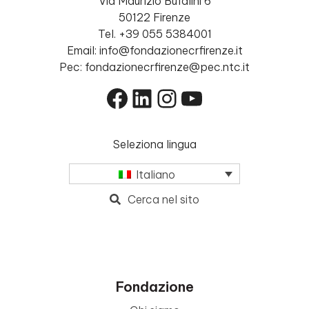
Via Maurizio Bufalini 6
50122 Firenze
Tel. +39 055 5384001
Email: info@fondazionecrfirenze.it
Pec: fondazionecrfirenze@pec.ntc.it
Facebook
LinkedIn
Instagram
YouTube
Seleziona lingua
Italiano
Cerca nel sito
Fondazione