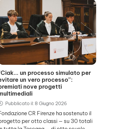
“Ciak… un processo simulato per
evitare un vero processo”:
premiati nove progetti
multimediali
Pubblicato il: 8 Giugno 2026
Fondazione CR Firenze ha sostenuto il
progetto per otto classi — su 30 totali
in tutta la Toscana — di otto scuole