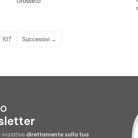
Grosseto
107
Successivi →
to
sletter
 iniziative
direttamente sulla tua