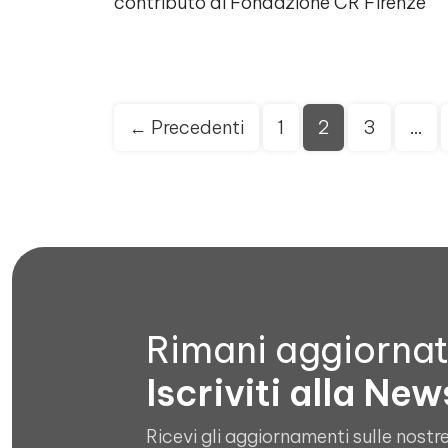
contributo di Fondazione CR Firenze
Paginazione
← Precedenti
1
2
3
…
degli
articoli
Rimani aggiorna
Iscriviti alla New
Ricevi gli aggiornamenti sulle nostre