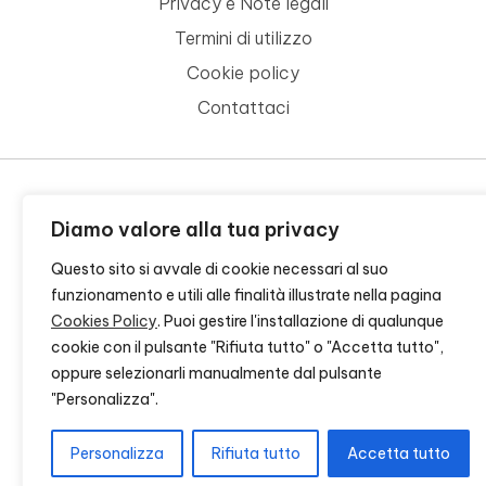
Privacy e Note legali
Termini di utilizzo
Cookie policy
Contattaci
© 2026 - FONDAZIONE CR FIRENZE - CF 00524310489 -
Diamo valore alla tua privacy
CREDITS
Questo sito si avvale di cookie necessari al suo
funzionamento e utili alle finalità illustrate nella pagina
Cookies Policy
. Puoi gestire l'installazione di qualunque
cookie con il pulsante "Rifiuta tutto" o "Accetta tutto",
oppure selezionarli manualmente dal pulsante
"Personalizza".
Personalizza
Rifiuta tutto
Accetta tutto