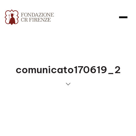
comunicato170619_2
Apri file allegato