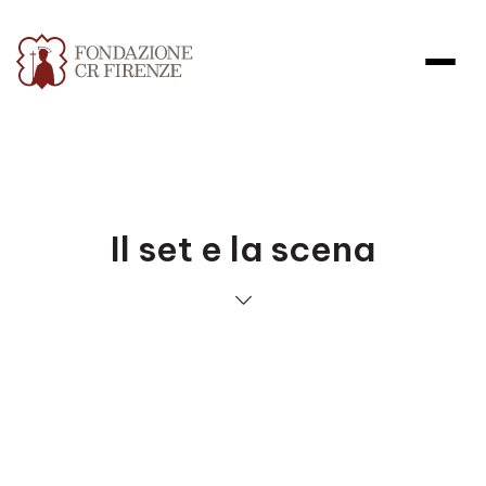
Il set e la scena
Apri file allegato