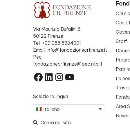
Fond
Chi si
Cosa 
Via Maurizio Bufalini 6
Gover
50122 Firenze
Staff
Tel. +39 055 5384001
Email: info@fondazionecrfirenze.it
Docume
Pec:
Progr
fondazionecrfirenze@pec.ntc.it
Patri
Facebook
LinkedIn
Instagram
YouTube
La nos
Trasp
Seleziona lingua
Fondaz
Area 
Italiano
News 
Cerca nel sito