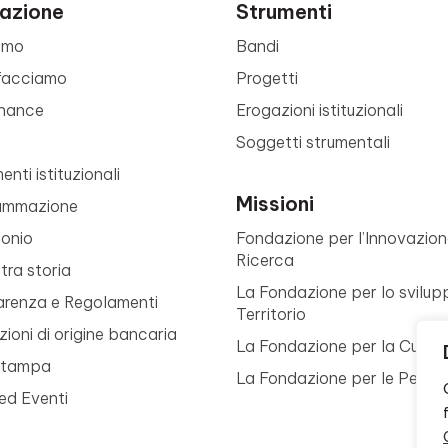
azione
Strumenti
amo
Bandi
facciamo
Progetti
nance
Erogazioni istituzionali
Soggetti strumentali
nti istituzionali
Missioni
ammazione
monio
Fondazione per l’Innovazion
Ricerca
tra storia
La Fondazione per lo svilup
arenza e Regolamenti
Territorio
ioni di origine bancaria
La Fondazione per la Cultur
Stampa
La Fondazione per le Perso
ed Eventi