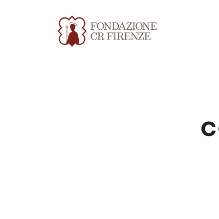
c
Apri file allegato