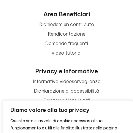
Area Beneficiari
Richiedere un contributo
Rendicontazione
Domande frequenti
Video tutorial
Privacy e Informative
Informativa videosorveglianza
Dichiarazione di accessibilità
Privacy e Note legali
Diamo valore alla tua privacy
Termini di utilizzo
Cookie policy
Questo sito si avvale di cookie necessari al suo
funzionamento e utili alle finalità illustrate nella pagina
Contattaci