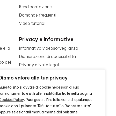
Rendicontazione
Domande frequenti
Video tutorial
Privacy e Informative
e e la
Informativa videosorveglianza
Dichiarazione di accessibilità
po del
Privacy e Note legali
Termini di utilizzo
a
Diamo valore alla tua privacy
Cookie policy
ne
Questo sito si avvale di cookie necessari al suo
Contattaci
funzionamento e utili alle finalità illustrate nella pagina
Cookies Policy
. Puoi gestire l'installazione di qualunque
cookie con il pulsante "Rifiuta tutto" o "Accetta tutto",
oppure selezionarli manualmente dal pulsante