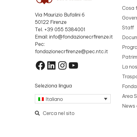
Cosa 
Via Maurizio Bufalini 6
Gover
50122 Firenze
Staff
Tel. +39 055 5384001
Email: info@fondazionecrfirenze.it
Docume
Pec:
Progr
fondazionecrfirenze@pec.ntc.it
Patri
Facebook
LinkedIn
Instagram
YouTube
La nos
Trasp
Seleziona lingua
Fondaz
Area 
Italiano
News 
Cerca nel sito