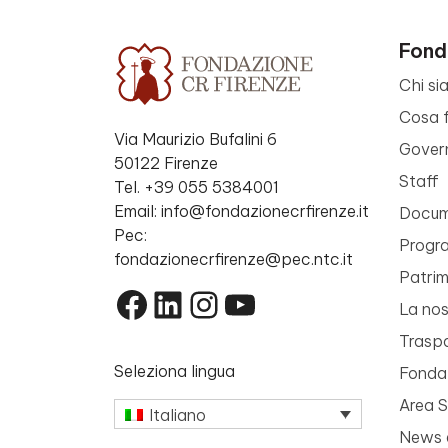
Fond
Chi si
Cosa 
Via Maurizio Bufalini 6
Gover
50122 Firenze
Staff
Tel. +39 055 5384001
Email: info@fondazionecrfirenze.it
Docume
Pec:
Progr
fondazionecrfirenze@pec.ntc.it
Patri
Facebook
LinkedIn
Instagram
YouTube
La nos
Trasp
Seleziona lingua
Fondaz
Area 
Italiano
News 