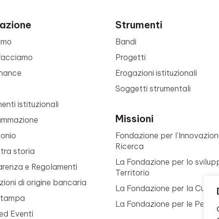
azione
Strumenti
amo
Bandi
facciamo
Progetti
nance
Erogazioni istituzionali
Soggetti strumentali
nti istituzionali
Missioni
ammazione
monio
Fondazione per l’Innovazion
Ricerca
tra storia
La Fondazione per lo svilup
arenza e Regolamenti
Territorio
ioni di origine bancaria
La Fondazione per la Cultur
Stampa
La Fondazione per le Perso
ed Eventi