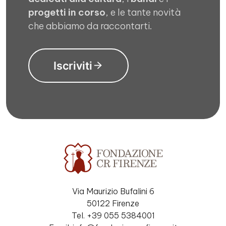
progetti in corso
, e le tante novità
che abbiamo da raccontarti.
Iscriviti
Via Maurizio Bufalini 6
50122 Firenze
Tel. +39 055 5384001