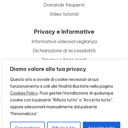
Domande frequenti
Video tutorial
Privacy e Informative
Informativa videosorveglianza
Dichiarazione di accessibilità
Privacy e Note legali
Diamo valore alla tua privacy
Termini di utilizzo
Cookie policy
Questo sito si avvale di cookie necessari al suo
funzionamento e utili alle finalità illustrate nella pagina
Contattaci
Cookies Policy
. Puoi gestire l'installazione di qualunque
cookie con il pulsante "Rifiuta tutto" o "Accetta tutto",
oppure selezionarli manualmente dal pulsante
"Personalizza".
© 2026 - FONDAZIONE CR FIRENZE - CF 00524310489 -
CREDITS