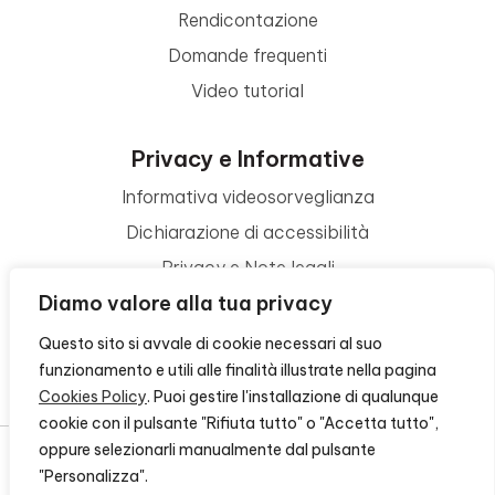
Rendicontazione
Domande frequenti
Video tutorial
Privacy e Informative
Informativa videosorveglianza
Dichiarazione di accessibilità
Privacy e Note legali
Diamo valore alla tua privacy
Termini di utilizzo
Cookie policy
Questo sito si avvale di cookie necessari al suo
funzionamento e utili alle finalità illustrate nella pagina
Contattaci
Cookies Policy
. Puoi gestire l'installazione di qualunque
cookie con il pulsante "Rifiuta tutto" o "Accetta tutto",
oppure selezionarli manualmente dal pulsante
"Personalizza".
© 2026 - FONDAZIONE CR FIRENZE - CF 00524310489 -