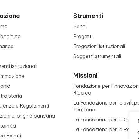
azione
Strumenti
amo
Bandi
facciamo
Progetti
nance
Erogazioni istituzionali
Soggetti strumentali
nti istituzionali
Missioni
ammazione
monio
Fondazione per l’Innovazion
Ricerca
tra storia
La Fondazione per lo svilup
arenza e Regolamenti
Territorio
ioni di origine bancaria
La Fondazione per la Cultur
Stampa
La Fondazione per le Perso
ed Eventi