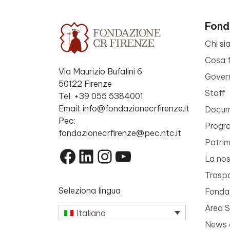
Fond
Chi si
Cosa 
Via Maurizio Bufalini 6
Gover
50122 Firenze
Staff
Tel. +39 055 5384001
Email: info@fondazionecrfirenze.it
Docume
Pec:
Progr
fondazionecrfirenze@pec.ntc.it
Patri
Facebook
LinkedIn
Instagram
YouTube
La nos
Trasp
Seleziona lingua
Fondaz
Area 
Italiano
News 